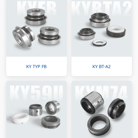
KY TYP FB
KY BT-A2